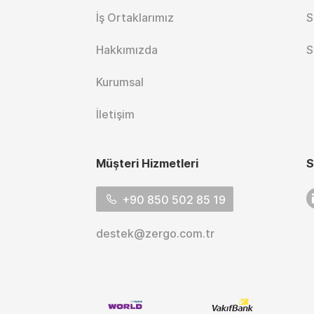
İş Ortaklarımız
S
Hakkımızda
S
Kurumsal
İletişim
Müşteri Hizmetleri
S
L
+90 850 502 85 19
destek@zergo.com.tr