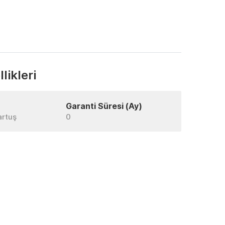
likleri
Garanti Süresi (Ay)
artuş
0