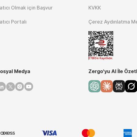
atıcı Olmak için Başvur
KVKK
atıcı Portalı
Çerez Aydınlatma M
osyal Medya
Zergo'yu AI İle Özet
inkedin
Twitter
Instagram
Youtube