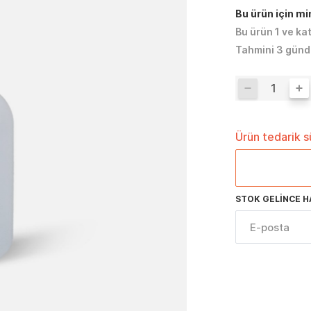
Bu ürün için m
Bu ürün 1 ve ka
Tahmini 3 günd
Ürün tedarik 
STOK GELINCE H