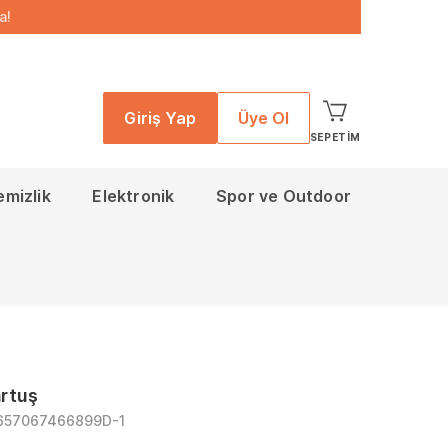
a!
Giriş Yap
Üye Ol
SEPETIM
emizlik
Elektronik
Spor ve Outdoor
rtuş
657067466899D-1