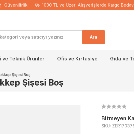
Güvenilirlik
1000 TL ve Üzeri Alışverişlerde Kargo Bedav
Ara
 ve Teknik Ürünler
Ofis ve Kırtasiye
Gıda ve T
ekkep Şişesi Boş
kkep Şişesi Boş
Bitmeyen Ka
SKU:
ZER17037