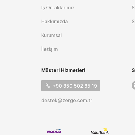
İş Ortaklarımız
S
Hakkımızda
S
Kurumsal
İletişim
Müşteri Hizmetleri
S
L
+90 850 502 85 19
destek@zergo.com.tr