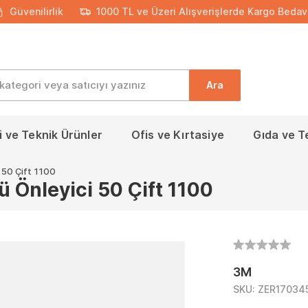
Güvenilirlik
1000 TL ve Üzeri Alışverişlerde Kargo Bedav
Ara
 ve Teknik Ürünler
Ofis ve Kırtasiye
Gıda ve T
 50 Çift 1100
 Önleyici 50 Çift 1100
3M
SKU:
ZER17034