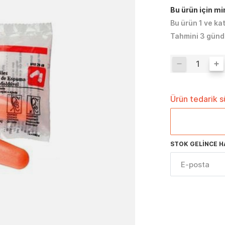
Bu ürün için m
Bu ürün 1 ve ka
Tahmini 3 günd
Ürün tedarik 
STOK GELINCE H