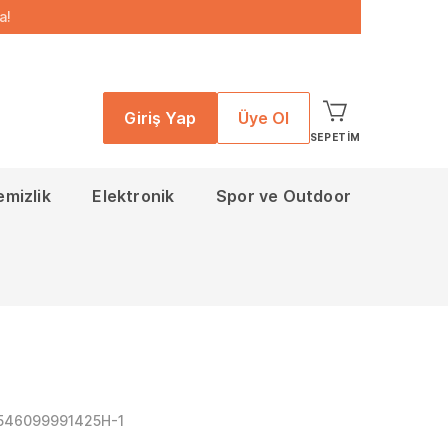
a!
Giriş Yap
Üye Ol
SEPETIM
emizlik
Elektronik
Spor ve Outdoor
546099991425H-1