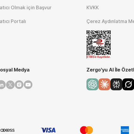
atıcı Olmak için Başvur
KVKK
atıcı Portalı
Çerez Aydınlatma M
osyal Medya
Zergo'yu AI İle Özet
inkedin
Twitter
Instagram
Youtube