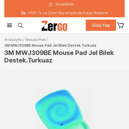
Güvenilirlik
1000 TL ve Üzeri Alışverişlerde Kargo Bedava!
Giriş Yap
Anasayfa
/
Mouse Pad
/
3M MWJ309BE Mouse Pad Jel Bilek Destek.Turkuaz
3M MWJ309BE Mouse Pad Jel Bilek
Destek.Turkuaz