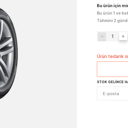
Bu ürün için m
Bu ürün 1 ve ka
Tahmini 2 günd
Ürün tedarik 
STOK GELINCE H