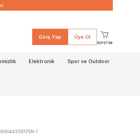
a!
Giriş Yap
Üye Ol
SEPETIM
emizlik
Elektronik
Spor ve Outdoor
960044339175N-1