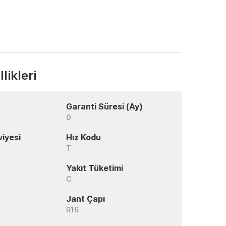
likleri
Garanti Süresi (Ay)
0
viyesi
Hız Kodu
T
Yakıt Tüketimi
C
Jant Çapı
R16