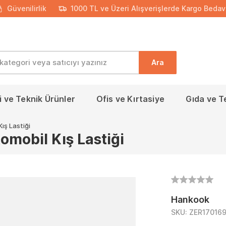
Güvenilirlik
1000 TL ve Üzeri Alışverişlerde Kargo Bedav
Ara
 ve Teknik Ürünler
Ofis ve Kırtasiye
Gıda ve T
ış Lastiği
mobil Kış Lastiği
Hankook
SKU:
ZER17016