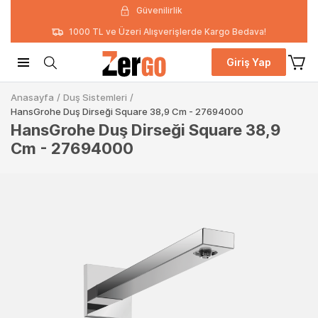
Güvenilirlik
1000 TL ve Üzeri Alışverişlerde Kargo Bedava!
Giriş Yap
Anasayfa
/
Duş Sistemleri
/
HansGrohe Duş Dirseği Square 38,9 Cm - 27694000
HansGrohe Duş Dirseği Square 38,9
Cm - 27694000