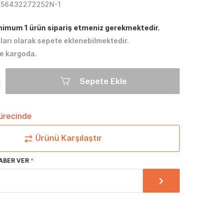
856432272252N-1
inimum 1 ürün sipariş etmeniz gerekmektedir.
tları olarak sepete eklenebilmektedir.
e kargoda.
Sepete Ekle
sürecinde
Ürünü Karşılaştır
ABER VER