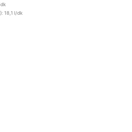
/dk
: 18,1 l/dk