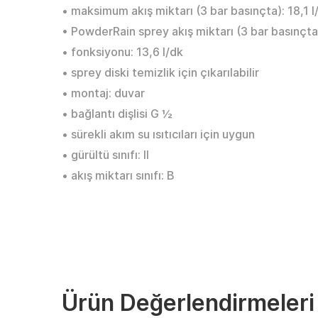
• maksimum akış miktarı (3 bar basınçta): 18,1 l
• PowderRain sprey akış miktarı (3 bar basınçta)
• fonksiyonu: 13,6 l/dk
• sprey diski temizlik için çıkarılabilir
• montaj: duvar
• bağlantı dişlisi G ½
• sürekli akım su ısıtıcıları için uygun
• gürültü sınıfı: II
• akış miktarı sınıfı: B
Ürün Değerlendirmeleri