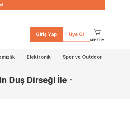
a!
Giriş Yap
Üye Ol
SEPETIM
emizlik
Elektronik
Spor ve Outdoor
 Duş Dirseği İle -