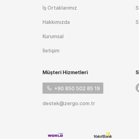
İş Ortaklarımız
S
Hakkımızda
S
Kurumsal
İletişim
Müşteri Hizmetleri
S
L
+90 850 502 85 19
destek@zergo.com.tr