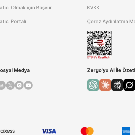
atıcı Olmak için Başvur
KVKK
atıcı Portalı
Çerez Aydınlatma M
osyal Medya
Zergo'yu AI İle Özet
inkedin
Twitter
Instagram
Youtube