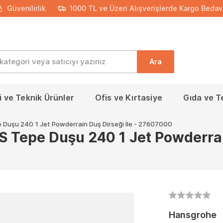
Güvenilirlik
1000 TL ve Üzeri Alışverişlerde Kargo Bedav
Ara
 ve Teknik Ürünler
Ofis ve Kırtasiye
Gıda ve T
Duşu 240 1 Jet Powderrain Duş Dirseği İle - 27607000
Tepe Duşu 240 1 Jet Powderrain
Hansgrohe