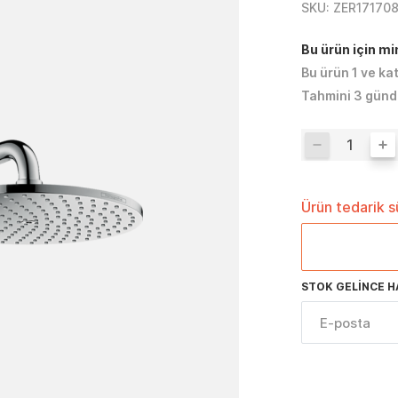
SKU:
ZER17170
Bu ürün için m
Bu ürün 1 ve ka
Tahmini 3 günd
Ürün tedarik 
STOK GELINCE H