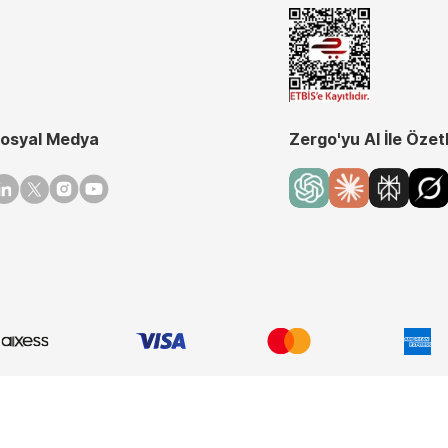
osyal Medya
Zergo'yu AI İle Özet
inkedin
Twitter
Instagram
Youtube