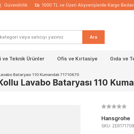
Güvenilirlik
1000 TL ve Üzeri Alışverişlerde Kargo Bedav
Ara
 ve Teknik Ürünler
Ofis ve Kırtasiye
Gıda ve T
u Lavabo Bataryası 110 Kumandalı 71710670
Kollu Lavabo Bataryası 110 Kum
Hansgrohe
SKU:
ZER17170