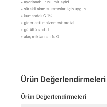
• ayarlanabilir ısı limitleyici
• sürekli akım su ısıtıcıları için uygun
• kumandalı G 1¼
• gider seti malzemesi: metal
• gürültü sınıfı: I
• akış miktarı sınıfı: O
Ürün Değerlendirmeleri
Ürün Değerlendirmeleri