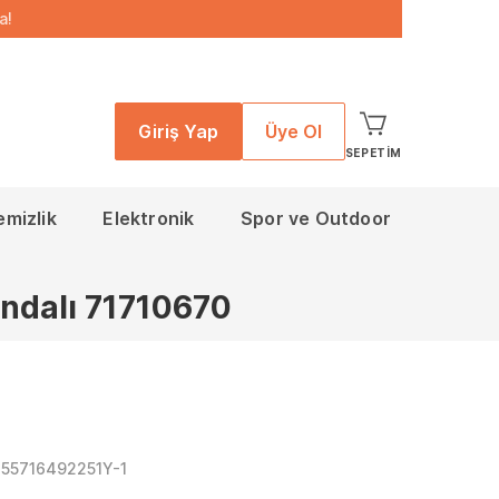
a!
Giriş Yap
Üye Ol
SEPETIM
emizlik
Elektronik
Spor ve Outdoor
andalı 71710670
855716492251Y-1