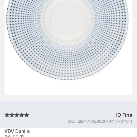
ID Fine
SKU:
ZER17762892613417734V-1
KDV Dahil