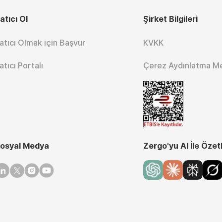
atıcı Ol
Şirket Bilgileri
atıcı Olmak için Başvur
KVKK
atıcı Portalı
Çerez Aydınlatma M
osyal Medya
Zergo'yu AI İle Özet
inkedin
Twitter
Instagram
Youtube