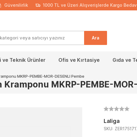
Güvenilirlik
1000 TL ve Üzeri Alışverişlerde Kargo Bedav
Ara
 ve Teknik Ürünler
Ofis ve Kırtasiye
Gıda ve T
n Kramponu MKRP-PEMBE-MOR-DESENLI Pembe
min Kramponu MKRP-PEMBE-MOR
Laliga
SKU:
ZER175171