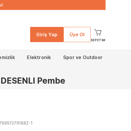
a!
Giriş Yap
Üye Ol
SEPETIM
emizlik
Elektronik
Spor ve Outdoor
-DESENLI Pembe
76851379188Z-1