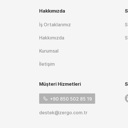
Hakkımızda
S
İş Ortaklarımız
S
Hakkımızda
S
Kurumsal
İletişim
Müşteri Hizmetleri
S
L
+90 850 502 85 19
destek@zergo.com.tr