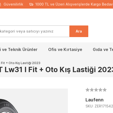
Güvenilirlik
1000 TL ve Üzeri Alışverişlerde Kargo Bedav
Ara
 ve Teknik Ürünler
Ofis ve Kırtasiye
Gıda ve T
it + Oto Kış Lastiği 2023
Lw31 I Fit + Oto Kış Lastiği 202
Laufenn
SKU:
ZER171542