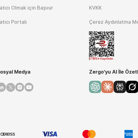
atıcı Olmak için Başvur
KVKK
atıcı Portalı
Çerez Aydınlatma M
osyal Medya
Zergo'yu AI İle Özet
inkedin
Twitter
Instagram
Youtube