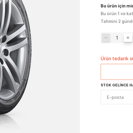
Bu ürün için m
Bu ürün 1 ve ka
Tahmini 2 günd
Ürün tedarik 
STOK GELINCE H