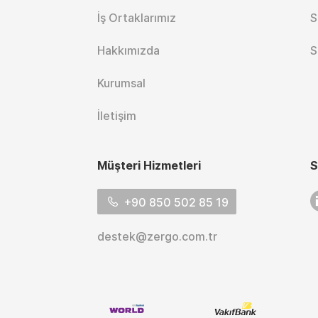
İş Ortaklarımız
S
Hakkımızda
S
Kurumsal
İletişim
Müşteri Hizmetleri
S
L
+90 850 502 85 19
destek@zergo.com.tr