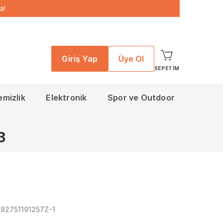
a!
Giriş Yap
Üye Ol
SEPETIM
emizlik
Elektronik
Spor ve Outdoor
3
82751191257Z-1