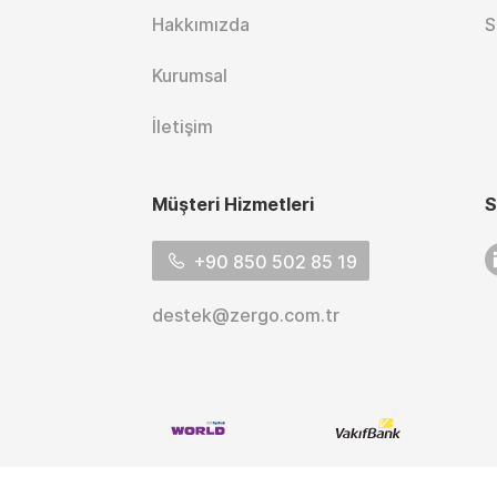
Hakkımızda
S
Kurumsal
İletişim
Müşteri Hizmetleri
S
L
+90 850 502 85 19
destek@zergo.com.tr