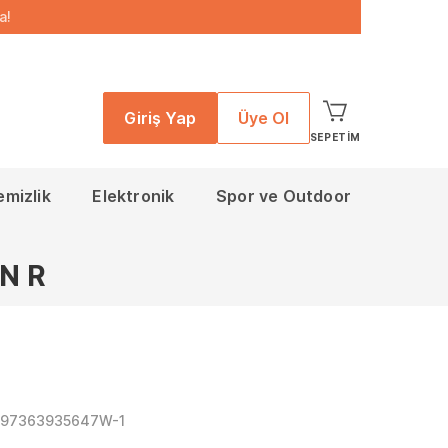
a!
Giriş Yap
Üye Ol
SEPETIM
emizlik
Elektronik
Spor ve Outdoor
N R
797363935647W-1