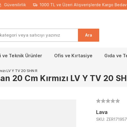
Güvenilirlik
1000 TL ve Üzeri Alışverişlerde Kargo Bedav
Ara
 ve Teknik Ürünler
Ofis ve Kırtasiye
Gıda ve T
ızı LV Y TV 20 SHN R
n 20 Cm Kırmızı LV Y TV 20 SH
Lava
SKU:
ZER17195