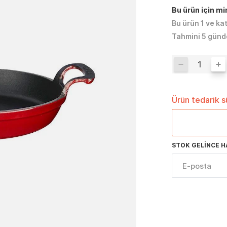
Bu ürün için m
Bu ürün 1 ve ka
Tahmini 5 günd
Ürün tedarik 
STOK GELINCE H