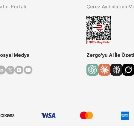
atıcı Portalı
Çerez Aydınlatma M
osyal Medya
Zergo'yu AI İle Özet
inkedin
Twitter
Instagram
Youtube