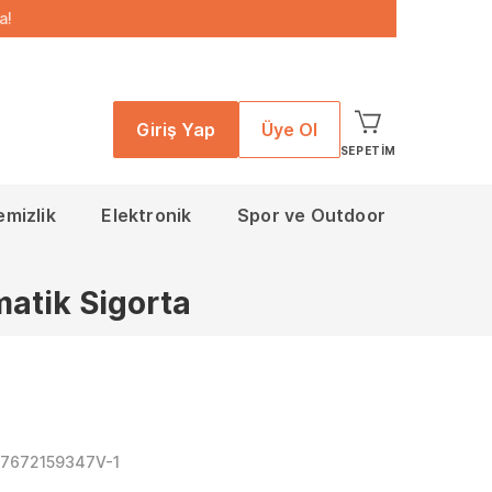
a!
Giriş Yap
Üye Ol
SEPETIM
emizlik
Elektronik
Spor ve Outdoor
atik Sigorta
17672159347V-1