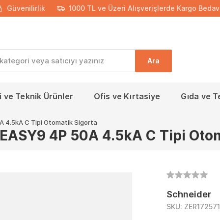
Güvenilirlik
1000 TL ve Üzeri Alışverişlerde Kargo Bedav
Ara
 ve Teknik Ürünler
Ofis ve Kırtasiye
Gıda ve T
4.5kA C Tipi Otomatik Sigorta
ASY9 4P 50A 4.5kA C Tipi Otom
Schneider
SKU:
ZER17257