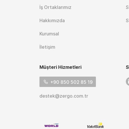
İş Ortaklarımız
S
Hakkımızda
S
Kurumsal
İletişim
Müşteri Hizmetleri
S
L
+90 850 502 85 19
destek@zergo.com.tr