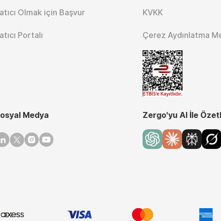
atıcı Olmak için Başvur
KVKK
atıcı Portalı
Çerez Aydınlatma M
osyal Medya
Zergo'yu AI İle Özet
inkedin
Twitter
Instagram
Youtube