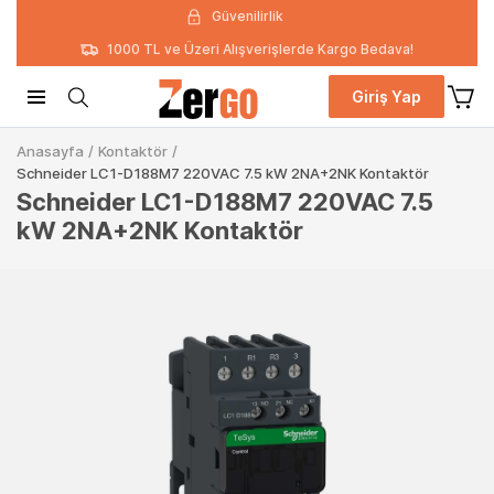
Güvenilirlik
1000 TL ve Üzeri Alışverişlerde Kargo Bedava!
Giriş Yap
Anasayfa
/
Kontaktör
/
Schneider LC1-D188M7 220VAC 7.5 kW 2NA+2NK Kontaktör
Schneider LC1-D188M7 220VAC 7.5
kW 2NA+2NK Kontaktör