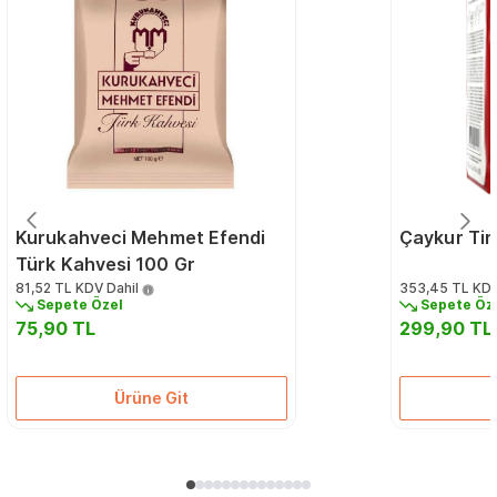
Kurukahveci Mehmet Efendi
Çaykur Tir
Türk Kahvesi 100 Gr
81,52 TL
KDV Dahil
353,45 TL
KDV
Sepete Özel
Sepete Öz
75,90 TL
299,90 TL
Ürüne Git