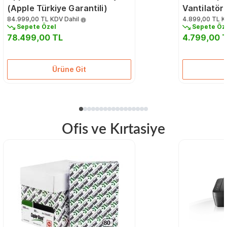
(Apple Türkiye Garantili)
Vantilatö
84.999,00 TL
KDV Dahil
4.899,00 TL
K
Sepete Özel
Sepete Öz
78.499,00 TL
4.799,00 
Ürüne Git
Ofis ve Kırtasiye