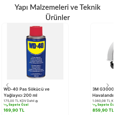
Yapı Malzemeleri ve Teknik
Ürünler
WD-40 Pas Sökücü ve
3M G3000 
Yağlayıcı 200 ml
Havalandır
175,00 TL
KDV Dahil
1.060,08 TL
KD
Sepete Özel
Sepete Öz
169,90 TL
859,90 TL