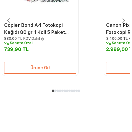
Copier Bond A4 Fotokopi
Canon Pixm
Kağıdı 80 gr 1 Koli 5 Paket
Fotokopi R
2500 Sayfa
880,00 TL
KDV Dahil
Fonksiyon
3.400,00 TL
K
Sepete Özel
Sepete Öz
Püskürtmeli
739,90 TL
2.999,00 
Mürekkepli
Ürüne Git