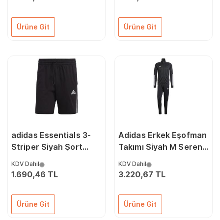
Ürüne Git
Ürüne Git
adidas Essentials 3-
Adidas Erkek Eşofman
Striper Siyah Şort
Takımı Siyah M Sereno
IC9378
IR7843
KDV Dahil
KDV Dahil
1.690,46 TL
3.220,67 TL
Ürüne Git
Ürüne Git