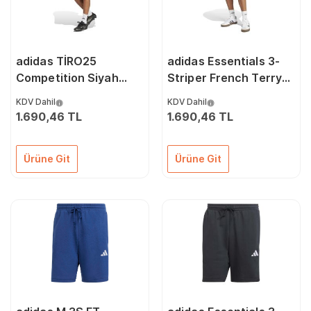
adidas TİRO25
adidas Essentials 3-
Competition Siyah
Striper French Terry
Antrenman Şort
Gri Şort JE6419
KDV Dahil
KDV Dahil
JF0571
1.690,46 TL
1.690,46 TL
Ürüne Git
Ürüne Git