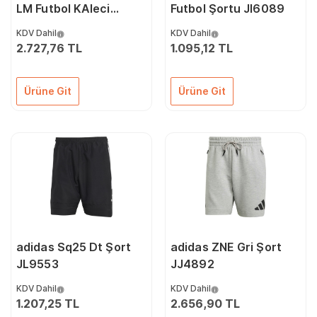
LM Futbol KAleci
Futbol Şortu JI6089
Forması KB5253
KDV Dahil
KDV Dahil
2.727,76 TL
1.095,12 TL
Ürüne Git
Ürüne Git
adidas Sq25 Dt Şort
adidas ZNE Gri Şort
JL9553
JJ4892
KDV Dahil
KDV Dahil
1.207,25 TL
2.656,90 TL