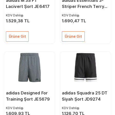
adidas M 3S FT
adidas Essentials 3-
Lacivert Şort JE6417
Striper French Terry
Şort JE6414
KDV Dahil
KDV Dahil
1.529,38 TL
1.690,47 TL
Ürüne Git
Ürüne Git
adidas Designed For
adidas Squadra 25 DT
Training Şort JE5679
Siyah Şort JD9274
KDV Dahil
KDV Dahil
1.609,93 TL
1.126,70 TL