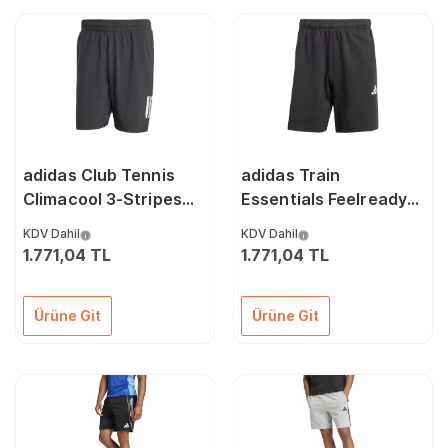
adidas Club Tennis
adidas Train
Climacool 3-Stripes
Essentials Feelready
Siyah Şort JG3589
Şort JG1276
KDV Dahil
KDV Dahil
1.771,04 TL
1.771,04 TL
Ürüne Git
Ürüne Git