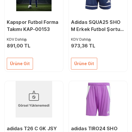
Kapspor Futbol Forma
Adidas SQUA25 SHO
Takımı KAP-00153
M Erkek Futbol Şortu
JN5468
KDV Dahil
KDV Dahil
891,00 TL
973,36 TL
Ürüne Git
Ürüne Git
adidas T26 C GK JSY
adidas TIRO24 SHO