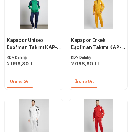
Kapspor Unisex
Kapspor Erkek
Eşofman Takımı KAP-
Eşofman Takımı KAP-
00076
00060
KDV Dahil
KDV Dahil
2.098,80 TL
2.098,80 TL
Ürüne Git
Ürüne Git