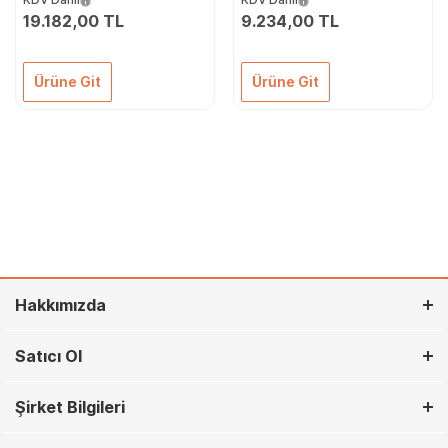
Infrared Dış Mekan
19.182,00 TL
9.234,00 TL
Isıtıcı
Ürüne Git
Ürüne Git
Hakkımızda
Satıcı Ol
Şirket Bilgileri