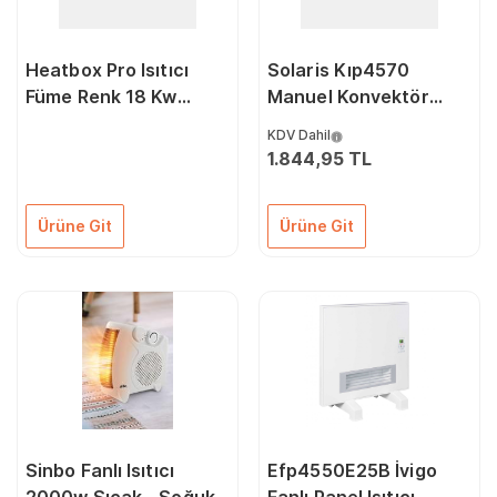
Heatbox Pro Isıtıcı
Solaris Kıp4570
Füme Renk 18 Kw
Manuel Konvektör
Trifaze Fanlı Isıtıcı
Isıtıcı 2000 Watt
KDV Dahil
9000 18000 Watt
1.844,95 TL
Ürüne Git
Ürüne Git
Sinbo Fanlı Isıtıcı
Efp4550E25B İvigo