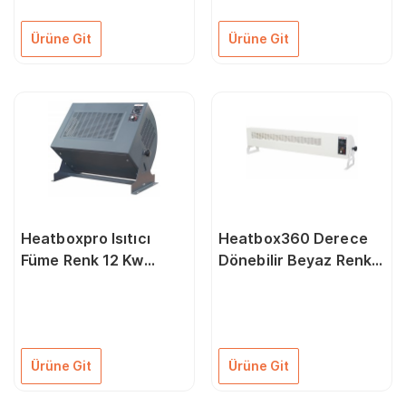
Ürüne Git
Ürüne Git
Heatboxpro Isıtıcı
Heatbox360 Derece
Füme Renk 12 Kw
Dönebilir Beyaz Renk
Trifaze Fanlı Isıtıcı
Monofaze Fanlı
6000/12000 Watt
Elektrikli Isıtıcı 3000
6000 Watt
Ürüne Git
Ürüne Git