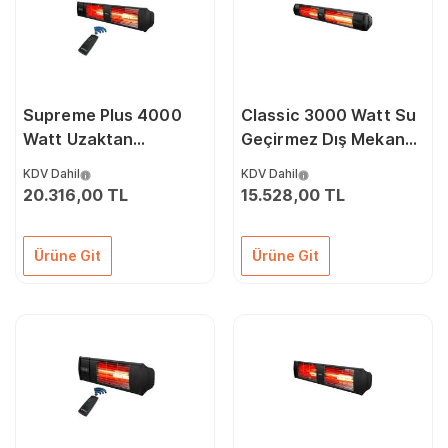
Supreme Plus 4000
Classic 3000 Watt Su
Watt Uzaktan
Geçirmez Dış Mekan
Kumandalı Su
Isıtıcı
KDV Dahil
KDV Dahil
Geçirmez Dış Mekan
20.316,00 TL
15.528,00 TL
Isıtıcı
Ürüne Git
Ürüne Git