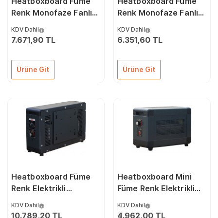
Heatboxboard Füme
Heatboxboard Füme
Renk Monofaze Fanlı
Renk Monofaze Fanlı
Elektrikli Isıtıcı
Elektrikli Isıtıcı
KDV Dahil
KDV Dahil
1500/3000 Watt
1000/2000 Watt
7.671,90 TL
6.351,60 TL
Ürüne Git
Ürüne Git
Heatboxboard Füme
Heatboxboard Mini
Renk Elektrikli
Füme Renk Elektrikli
Monofaze Fanlı Isıtıcı
Fanlı Isıtıcı 2000 Watt
KDV Dahil
KDV Dahil
2000/4000 Watt
10.789,20 TL
4.962,00 TL