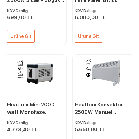
2000w Sıcak - Soğuk
Fanlı Panel Isıtıcı
ve Yatay - Dikey
2500W Dijital
KDV Dahil
KDV Dahil
Kullanıma Uygun SFH-
699,00 TL
6.000,00 TL
6940
Ürüne Git
Ürüne Git
Heatbox Mini 2000
Heatbox Konvektör
watt Monofaze
2500W Manuel
Elektrikli Fanlı Isıtıcı
Elektrikli Isıtıcı
KDV Dahil
KDV Dahil
Krem
4.778,40 TL
5.650,00 TL