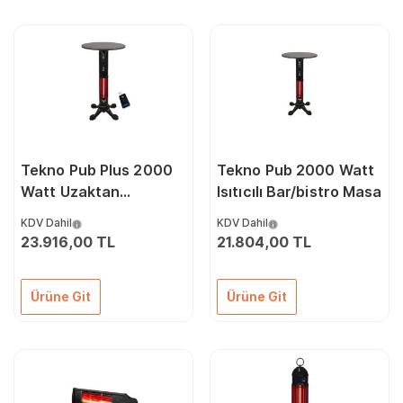
Tekno Pub Plus 2000
Tekno Pub 2000 Watt
Watt Uzaktan
Isıtıcılı Bar/bistro Masa
Kumandalı Isıtıcılı
KDV Dahil
KDV Dahil
Bar/bistro Masası
23.916,00 TL
21.804,00 TL
Ürüne Git
Ürüne Git