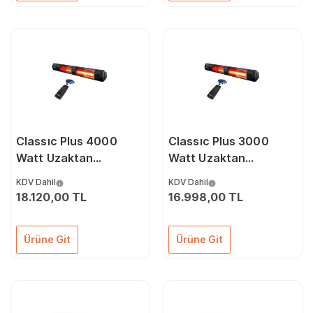
Classıc Plus 4000
Classıc Plus 3000
Watt Uzaktan
Watt Uzaktan
Kumandalı Su
Kumandalı Su
KDV Dahil
KDV Dahil
Geçirmez Dış Mekan
Geçirmez Dış Mekan
18.120,00 TL
16.998,00 TL
Isıtıcı
Isıtıcı
Ürüne Git
Ürüne Git