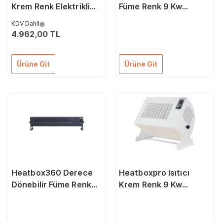
Krem Renk Elektrikli
Füme Renk 9 Kw
Fanlı Isıtıcı 2000 Watt
Trifaze Fanlı Isıtıcı
KDV Dahil
4500/9000 Watt
4.962,00 TL
Ürüne Git
Ürüne Git
Heatbox360 Derece
Heatboxpro Isıtıcı
Dönebilir Füme Renk
Krem Renk 9 Kw
Monofaze Fanlı
Trifaze Fanlı Isıtıcı
Elektrikli Isıtıcı 3000
4500/9000 Watt
6000 Watt