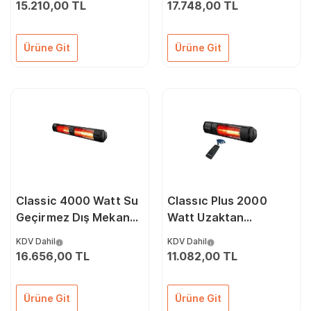
15.210,00 TL
17.748,00 TL
Ürüne Git
Ürüne Git
Classic 4000 Watt Su
Classıc Plus 2000
Geçirmez Dış Mekan
Watt Uzaktan
Isıtıcı
Kumandalı Su
KDV Dahil
KDV Dahil
Geçirmez Dış Mekan
16.656,00 TL
11.082,00 TL
Isıtıcı
Ürüne Git
Ürüne Git