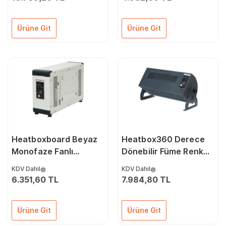
Ürüne Git
Ürüne Git
Heatboxboard Beyaz
Heatbox360 Derece
Monofaze Fanlı
Dönebilir Füme Renk
Elektrikli Isıtıcı
Monofaze Fanlı
KDV Dahil
KDV Dahil
1000/2000 Watt
Elektrikli Isıtıcı 1500
6.351,60 TL
7.984,80 TL
3000 Watt
Ürüne Git
Ürüne Git