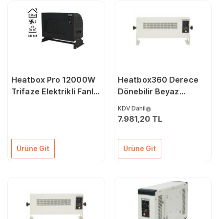
Heatbox Pro 12000W
Heatbox360 Derece
Trifaze Elektrikli Fanlı
Dönebilir Beyaz
Isıtıcı Füme
Monofaze Fanlı
KDV Dahil
Elektrikli Isıtıcı 1500
7.981,20 TL
3000 Watt
Ürüne Git
Ürüne Git