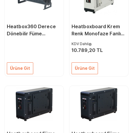
Heatbox360 Derece
Heatboxboard Krem
Dönebilir Füme
Renk Monofaze Fanlı
Monofaze Fanlı
Elektrikli Isıtıcı
KDV Dahil
Elektrikli Isıtıcı 1000
2000/4000 Watt
10.789,20 TL
2000 Watt
Ürüne Git
Ürüne Git