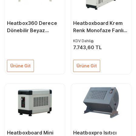
Heatbox360 Derece
Heatboxboard Krem
Dönebilir Beyaz
Renk Monofaze Fanlı
Monofaze Fanlı
Elektrikli Isıtıcı
KDV Dahil
Elektrikli Isıtıcı 1000
1500/3000 Watt
7.743,60 TL
2000 Watt
Ürüne Git
Ürüne Git
Heatboxboard Mini
Heatboxpro Isıtıcı