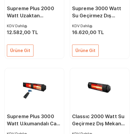
Supreme Plus 2000
Supreme 3000 Watt
Watt Uzaktan
Su Geçirmez Dış
Kumandalı Su
Mekan Isıtıcı
KDV Dahil
KDV Dahil
Geçirmez Dış Mekan
12.582,00 TL
16.620,00 TL
Isıtıcı
Ürüne Git
Ürüne Git
Supreme Plus 3000
Classıc 2000 Watt Su
Watt U.kumandalı Cafe
Geçirmez Dış Mekan
Restoran Balko Bahçe
Isıtıcı
KDV Dahil
KDV Dahil