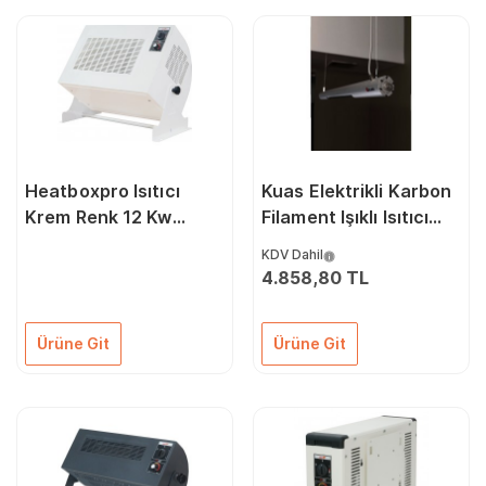
Heatboxpro Isıtıcı
Kuas Elektrikli Karbon
Krem Renk 12 Kw
Filament Işıklı Isıtıcı
Trifaze Fanlı Isıtıcı
1500 Watt I Pıpe
KDV Dahil
6000/12000 Watt
İnfrared Isıtıcı
4.858,80 TL
Ürüne Git
Ürüne Git