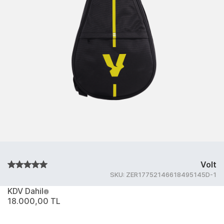
Volt
SKU:
ZER17752146618495145D-1
KDV Dahil
18.000,00 TL