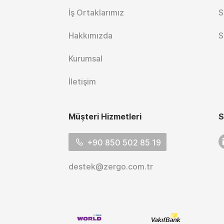
İş Ortaklarımız
S
Hakkımızda
S
Kurumsal
İletişim
Müşteri Hizmetleri
S
L
+90 850 502 85 19
destek@zergo.com.tr