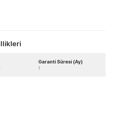
likleri
Garanti Süresi (Ay)
E
1