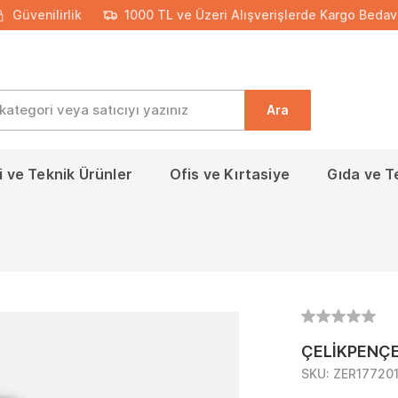
Güvenilirlik
1000 TL ve Üzeri Alışverişlerde Kargo Bedav
Ara
 ve Teknik Ürünler
Ofis ve Kırtasiye
Gıda ve T
ÇELİKPENÇ
SKU:
ZER17720