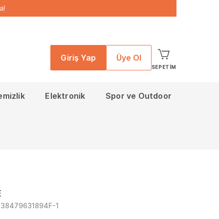
a!
Giriş Yap
Üye Ol
SEPETIM
emizlik
Elektronik
Spor ve Outdoor
E
138479631894F-1