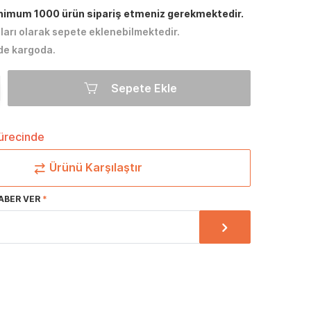
inimum 1000 ürün sipariş etmeniz gerekmektedir.
tları olarak sepete eklenebilmektedir.
de kargoda.
Sepete Ekle
sürecinde
Ürünü Karşılaştır
ABER VER