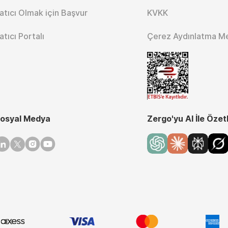
atıcı Olmak için Başvur
KVKK
atıcı Portalı
Çerez Aydınlatma M
osyal Medya
Zergo'yu AI İle Özet
inkedin
Twitter
Instagram
Youtube