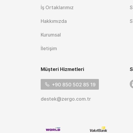
İş Ortaklarımız
S
Hakkımızda
S
Kurumsal
İletişim
Müşteri Hizmetleri
S
L
+90 850 502 85 19
destek@zergo.com.tr