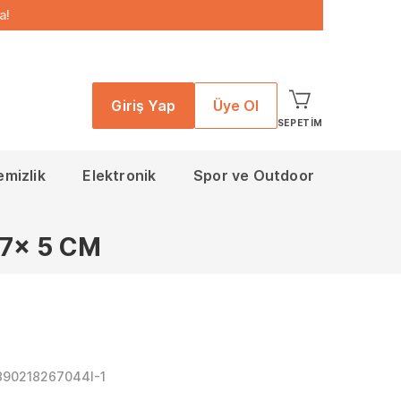
a!
Giriş Yap
Üye Ol
SEPETIM
emizlik
Elektronik
Spor ve Outdoor
7x 5 CM
390218267044I-1