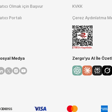
atıcı Olmak için Başvur
KVKK
atıcı Portalı
Çerez Aydınlatma M
osyal Medya
Zergo'yu AI İle Özet
inkedin
Twitter
Instagram
Youtube