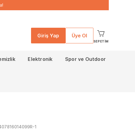
a!
Giriş Yap
Üye Ol
SEPETIM
emizlik
Elektronik
Spor ve Outdoor
407816014099R-1