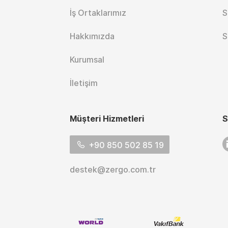
İş Ortaklarımız
S
Hakkımızda
S
Kurumsal
İletişim
Müşteri Hizmetleri
S
L
+90 850 502 85 19
destek@zergo.com.tr