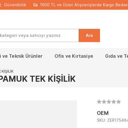
Güvenilirlik
1000 TL ve Üzeri Alışverişlerde Kargo Bedav
Ara
 ve Teknik Ürünler
Ofis ve Kırtasiye
Gıda ve T
KİŞİLİK
AMUK TEK KİŞİLİK
OEM
SKU:
ZER17546