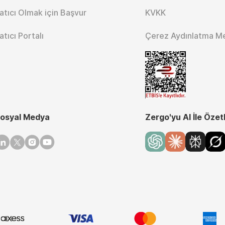
atıcı Olmak için Başvur
KVKK
atıcı Portalı
Çerez Aydınlatma M
osyal Medya
Zergo'yu AI İle Özet
inkedin
Twitter
Instagram
Youtube