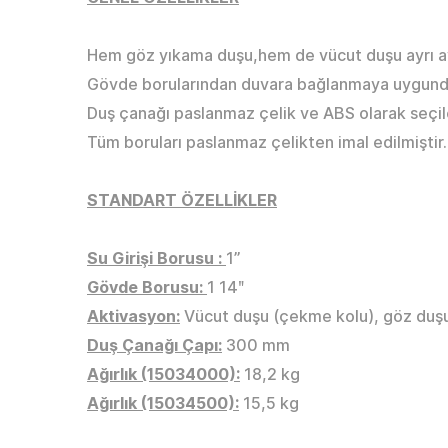
Hem göz yıkama duşu,hem de vücut duşu ayrı ayr
Gövde borularından duvara bağlanmaya uygund
Duş çanağı paslanmaz çelik ve ABS olarak seçile
Tüm boruları paslanmaz çelikten imal edilmiştir.
STANDART ÖZELLİKLER
Su Girişi Borusu :
1”
Gövde Borusu:
1 14ʺ
Aktivasyon:
Vücut duşu (çekme kolu), göz duşu
Duş Çanağı Çapı:
300 mm
Ağırlık (15034000):
18,2 kg
Ağırlık (15034500):
15,5 kg