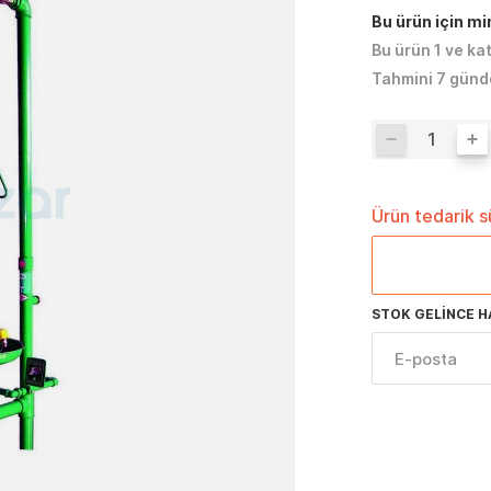
Bu ürün için m
Bu ürün 1 ve ka
Tahmini 7 günd
Ürün tedarik 
STOK GELINCE H