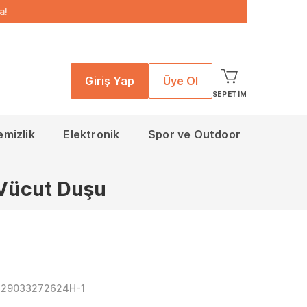
a!
Giriş Yap
Üye Ol
SEPETIM
emizlik
Elektronik
Spor ve Outdoor
Vücut Duşu
829033272624H-1