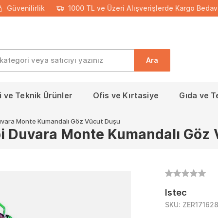
Güvenilirlik
1000 TL ve Üzeri Alışverişlerde Kargo Bedav
Ara
 ve Teknik Ürünler
Ofis ve Kırtasiye
Gıda ve T
uvara Monte Kumandalı Göz Vücut Duşu
i Duvara Monte Kumandalı Göz 
Istec
SKU:
ZER17162