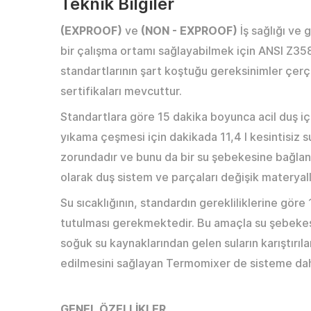
Teknik Bilgiler
(EXPROOF)
ve
(NON - EXPROOF)
İş sağlığı ve 
bir çalışma ortamı sağlayabilmek için ANSI Z35
standartlarının şart koştuğu gereksinimler çerç
sertifikaları mevcuttur.
Standartlara göre 15 dakika boyunca acil duş iç
yıkama çeşmesi için dakikada 11,4 l kesintisiz s
zorundadır ve bunu da bir su şebekesine bağlana
olarak duş sistem ve parçaları değişik materyall
Su sıcaklığının, standardın gerekliliklerine gör
tutulması gerekmektedir. Bu amaçla su şebekes
soğuk su kaynaklarından gelen suların karıştırıla
edilmesini sağlayan Termomixer de sisteme dah
GENEL ÖZELLİKLER