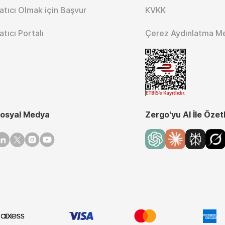
atıcı Olmak için Başvur
KVKK
atıcı Portalı
Çerez Aydınlatma M
osyal Medya
Zergo'yu AI İle Özet
inkedin
Twitter
Instagram
Youtube