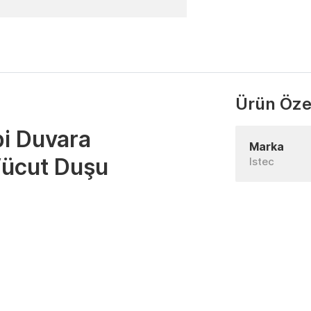
Ürün Özel
i Duvara
Marka
Vücut Duşu
Istec