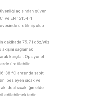
güvenliği açısından güvenli
8.1 ve EN 15154-1
evesinde üretilmiş olup
in dakikada 75,7 l göz/yüz
u akışını sağlamak
rak karşılar. Opsiyonel
erde üretilebilir.
e 16-38
°
C arasında sabit
ini besleyen sıcak ve
rak ideal sıcaklığın elde
il edilebilmektedir.