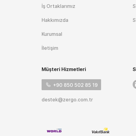
İş Ortaklarımız
S
Hakkımızda
S
Kurumsal
İletişim
Müşteri Hizmetleri
S
L
+90 850 502 85 19
destek@zergo.com.tr