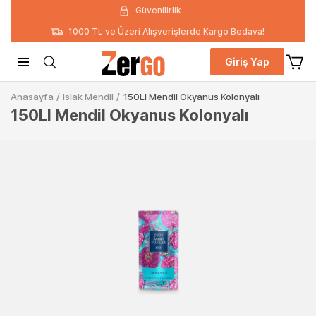
Güvenilirlik
1000 TL ve Üzeri Alışverişlerde Kargo Bedava!
Giriş Yap
Anasayfa
/
Islak Mendil
/
150LI Mendil Okyanus Kolonyalı
150LI Mendil Okyanus Kolonyalı