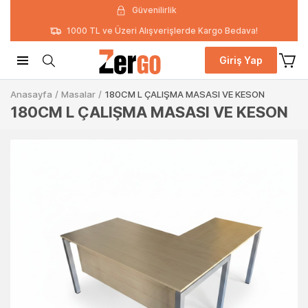
Güvenilirlik
1000 TL ve Üzeri Alışverişlerde Kargo Bedava!
Giriş Yap
Anasayfa
/
Masalar
/
180CM L ÇALIŞMA MASASI VE KESON
180CM L ÇALIŞMA MASASI VE KESON