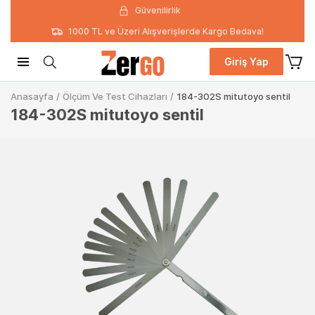
Güvenilirlik
1000 TL ve Üzeri Alışverişlerde Kargo Bedava!
Giriş Yap
Anasayfa
/
Ölçüm Ve Test Cihazları
/
184-302S mitutoyo sentil
184-302S mitutoyo sentil