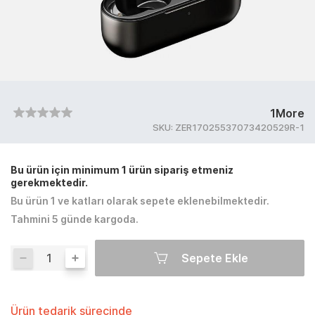
1More
SKU:
ZER17025537073420529R-1
Bu ürün için minimum 1 ürün sipariş etmeniz
gerekmektedir.
Bu ürün 1 ve katları olarak sepete eklenebilmektedir.
Tahmini 5 günde kargoda.
Sepete Ekle
Ürün tedarik sürecinde