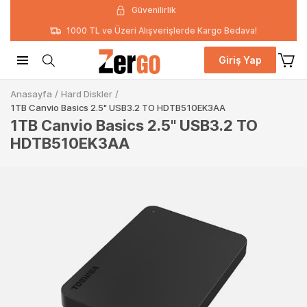
Güvenilirlik
1000 TL ve Üzeri Alışverişlerde Kargo Bedava!
Giriş Yap
Anasayfa
/
Hard Diskler
/
1TB Canvio Basics 2.5" USB3.2 TO HDTB510EK3AA
1TB Canvio Basics 2.5" USB3.2 TO
HDTB510EK3AA