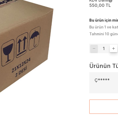
KDV Dahil
550,00 TL
Bu ürün için m
Bu ürün 1 ve ka
Tahmini 10 gün
Ürünün Tü
Ç*****