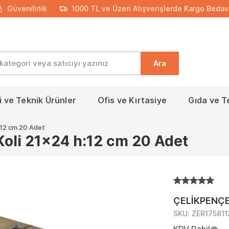
Güvenilirlik
1000 TL ve Üzeri Alışverişlerde Kargo Bedav
Ara
 ve Teknik Ürünler
Ofis ve Kırtasiye
Gıda ve T
h:12 cm 20 Adet
 Koli 21x24 h:12 cm 20 Adet
ÇELİKPENÇ
SKU:
ZER175811