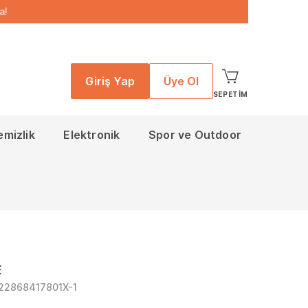
a!
Giriş Yap
Üye Ol
SEPETIM
emizlik
Elektronik
Spor ve Outdoor
E
22868417801X-1