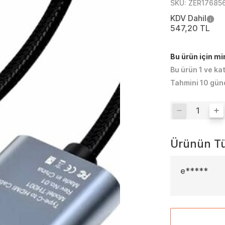
SKU:
ZER17685
KDV Dahil
547,20 TL
Bu ürün için m
Bu ürün 1 ve ka
Tahmini 10 gün
Ürünün Tü
e*****