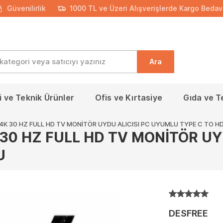
Güvenilirlik
1000 TL ve Üzeri Alışverişlerde Kargo Bedav
Ara
 ve Teknik Ürünler
Ofis ve Kırtasiye
Gıda ve T
4K 30 HZ FULL HD TV MONİTÖR UYDU ALICISI PC UYUMLU TYPE C TO H
 30 HZ FULL HD TV MONİTÖR UY
U
DESFREE