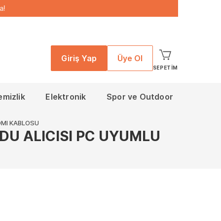
a!
Giriş Yap
Üye Ol
SEPETIM
emizlik
Elektronik
Spor ve Outdoor
DMI KABLOSU
DU ALICISI PC UYUMLU