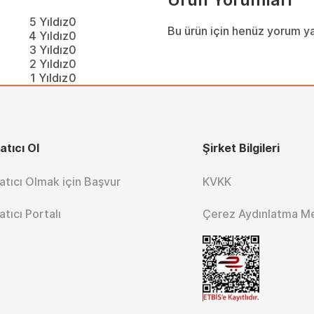
5 Yıldız
0
Bu ürün için henüz yorum y
4 Yıldız
0
3 Yıldız
0
2 Yıldız
0
1 Yıldız
0
atıcı Ol
Şirket Bilgileri
atıcı Olmak için Başvur
KVKK
atıcı Portalı
Çerez Aydınlatma M