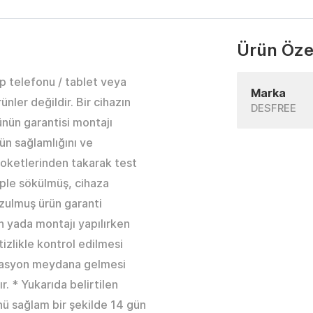
Ürün Özel
p telefonu / tablet veya
Marka
nler değildir. Bir cihazın
DESFREE
nün garantisi montajı
ün sağlamlığını ve
soketlerinden takarak test
beple sökülmüş, cihaza
ozulmuş ürün garanti
 yada montajı yapılırken
tizlikle kontrol edilmesi
rmasyon meydana gelmesi
. * Yukarıda belirtilen
ünü sağlam bir şekilde 14 gün