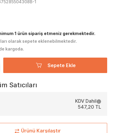
675285504308B-1
inimum 1 ürün sipariş etmeniz gerekmektedir.
tları olarak sepete eklenebilmektedir.
de kargoda.
Sepete Ekle
m Satıcıları
KDV Dahil
547,20 TL
Ürünü Karşılaştır