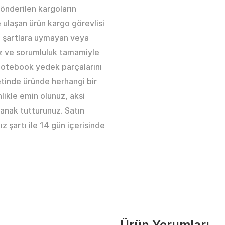
gönderilen kargoların
 ulaşan ürün kargo görevlisi
ki şartlara uymayan veya
az ve sorumluluk tamamiyle
 Notebook yedek parçalarını
etinde üründe herhangi bir
likle emin olunuz, aksi
anak tutturunuz. Satın
ız şartı ile 14 gün içerisinde
Ürün Yorumları