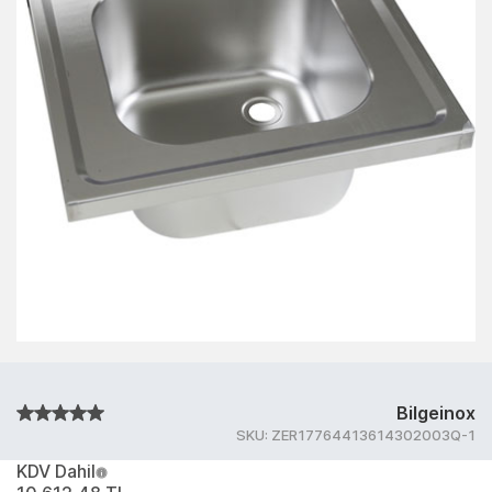
Bilgeinox
SKU:
ZER17764413614302003Q-1
KDV Dahil