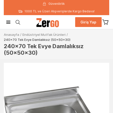
Güvenilirlik
1000 TL ve Üzeri Alışverişlerde Kargo Bedava!
Giriş Yap
Anasayfa
/
Endüstriyel Mutfak Ürünleri
/
240x70 Tek Evye Damlalıksız (50x50x30)
240x70 Tek Evye Damlalıksız
(50x50x30)