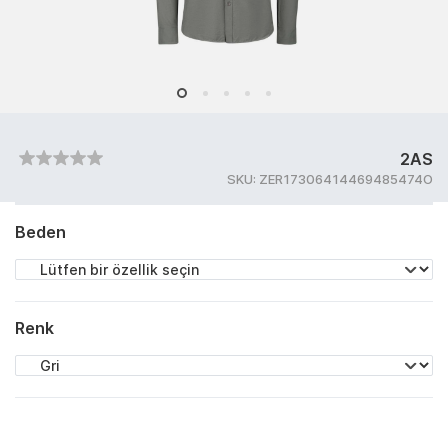
2AS
SKU:
ZER17306414469485474O
Beden
Renk