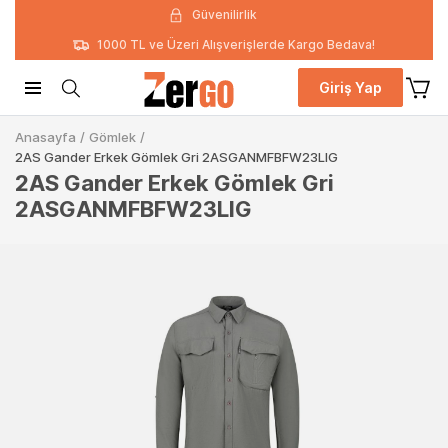
Güvenilirlik
1000 TL ve Üzeri Alışverişlerde Kargo Bedava!
Giriş Yap
Anasayfa
/
Gömlek
/
2AS Gander Erkek Gömlek Gri 2ASGANMFBFW23LIG
2AS Gander Erkek Gömlek Gri
2ASGANMFBFW23LIG