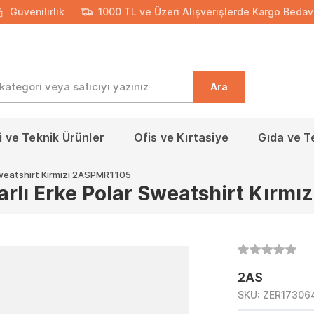
Güvenilirlik
1000 TL ve Üzeri Alışverişlerde Kargo Bedav
Ara
 ve Teknik Ürünler
Ofis ve Kırtasiye
Gıda ve T
weatshirt Kırmızı 2ASPMR1105
lı Erke Polar Sweatshirt Kırm
2AS
SKU:
ZER17306