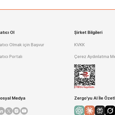
atıcı Ol
Şirket Bilgileri
atıcı Olmak için Başvur
KVKK
atıcı Portalı
Çerez Aydınlatma M
osyal Medya
Zergo'yu AI İle Özet
inkedin
Twitter
Instagram
Youtube