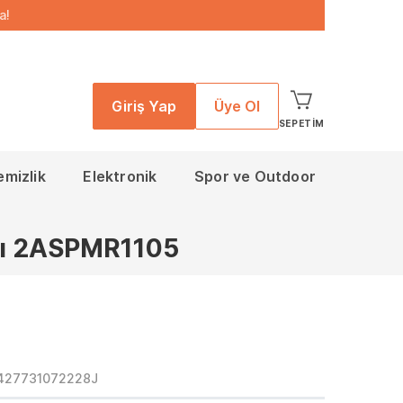
a!
Giriş Yap
Üye Ol
SEPETIM
emizlik
Elektronik
Spor ve Outdoor
ızı 2ASPMR1105
427731072228J