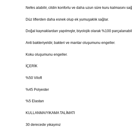
Nefes alabilir, cildin konforlu ve daha uzun süre kuru kalmasını sağ
Düz liflerden daha esnek olup ek yumuşaklık sağlar.
Doğal kaynaklardan yapılmıştır, biyolojik olarak %100 parçalanabili
Anti bakteriyeldir, bakteri ve mantar oluşumunu engeller.
Koku oluşumunu engeller.
İÇERİK
%50 Viloft
%45 Polyester
%5 Elastan
KULLANMA/YIKAMA TALİMATI
30 derecede yıkayınız