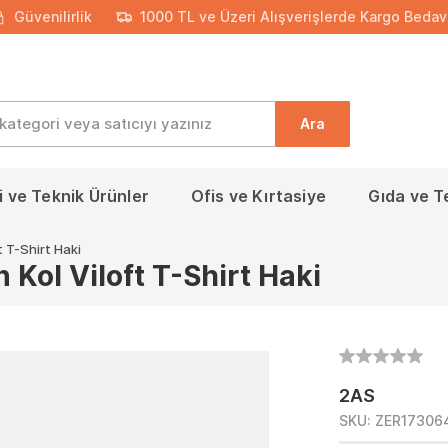
Güvenilirlik
1000 TL ve Üzeri Alışverişlerde Kargo Bedav
Ara
 ve Teknik Ürünler
Ofis ve Kırtasiye
Gıda ve T
 T-Shirt Haki
Kol Viloft T-Shirt Haki
2AS
SKU:
ZER17306