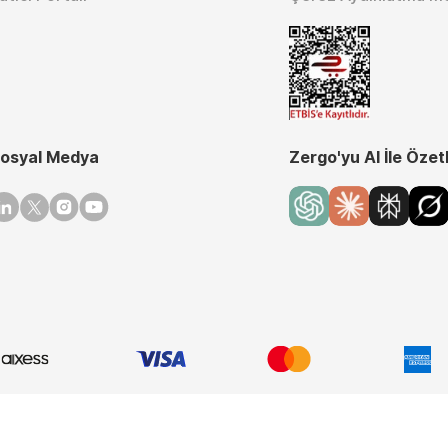
osyal Medya
Zergo'yu AI İle Özet
inkedin
Twitter
Instagram
Youtube