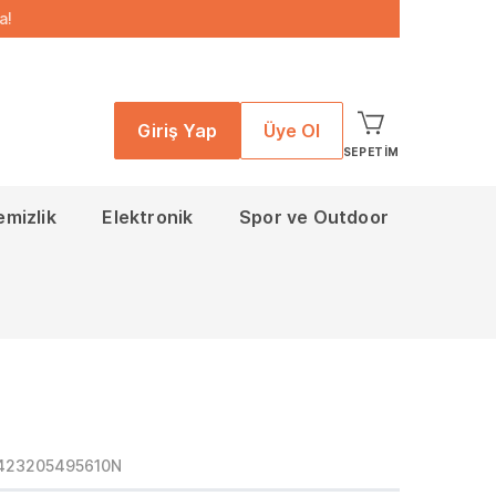
a!
Giriş Yap
Üye Ol
SEPETIM
emizlik
Elektronik
Spor ve Outdoor
423205495610N