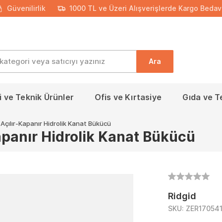
Güvenilirlik
1000 TL ve Üzeri Alışverişlerde Kargo Bedav
Ara
 ve Teknik Ürünler
Ofis ve Kırtasiye
Gıda ve T
ç Açılır-Kapanır Hidrolik Kanat Bükücü
Kapanır Hidrolik Kanat Bükücü
Ridgid
SKU:
ZER17054