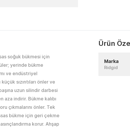
Ürün Özel
ssas soğuk bükmesi için
Marka
cüler; yerinde bükme
Ridgid
ımı ve endüstriyel
 küçük sızıntıları önler ve
aşına uzun silindir darbesi
 aza indirir. Bükme kalıbı
oru çıkmalarını önler. Tek
hassas bükme için geri çekme
 basınçlandırma korur. Ahşap