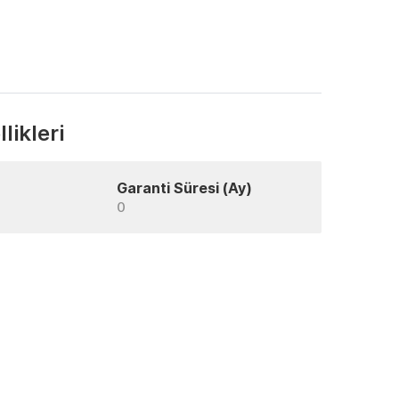
likleri
Garanti Süresi (Ay)
0