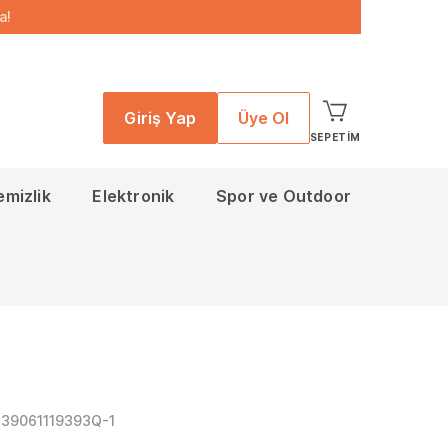
a!
Giriş Yap
Üye Ol
SEPETIM
emizlik
Elektronik
Spor ve Outdoor
139061119393Q-1