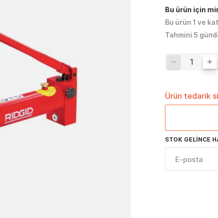
Bu ürün için m
Bu ürün 1 ve ka
Tahmini 5 günd
Ürün tedarik 
STOK GELINCE H