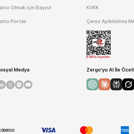
atıcı Olmak için Başvur
KVKK
atıcı Portalı
Çerez Aydınlatma M
osyal Medya
Zergo'yu AI İle Özet
inkedin
Twitter
Instagram
Youtube