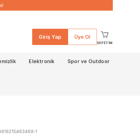
a!
Giriş Yap
Üye Ol
SEPETIM
emizlik
Elektronik
Spor ve Outdoor
661621546346X-1