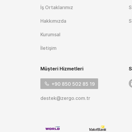
İş Ortaklarımız
S
Hakkımızda
S
Kurumsal
İletişim
Müşteri Hizmetleri
S
L
+90 850 502 85 19
destek@zergo.com.tr