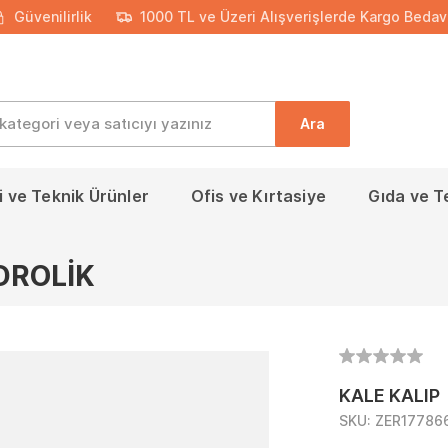
Güvenilirlik
1000 TL ve Üzeri Alışverişlerde Kargo Bedav
Ara
 ve Teknik Ürünler
Ofis ve Kırtasiye
Gıda ve T
DROLİK
KALE KALIP
SKU:
ZER17786