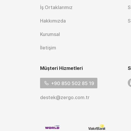
İş Ortaklarımız
S
Hakkımızda
S
Kurumsal
İletişim
Müşteri Hizmetleri
S
L
+90 850 502 85 19
destek@zergo.com.tr