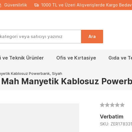
Güvenilirlik
1000 TL ve Üzeri Alışverişlerde Kargo Bedav
Ara
 ve Teknik Ürünler
Ofis ve Kırtasiye
Gıda ve T
etik Kablosuz Powerbank, Siyah
Mah Manyetik Kablosuz Powerb
Verbatim
SKU:
ZER17833