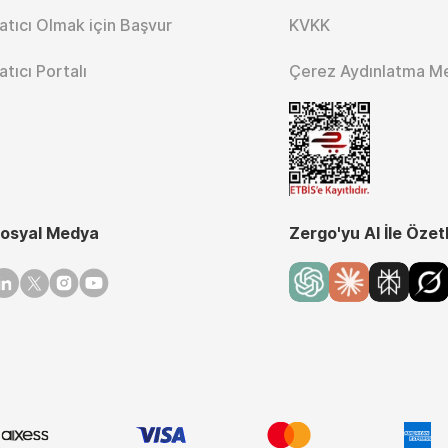
atıcı Olmak için Başvur
KVKK
atıcı Portalı
Çerez Aydınlatma M
osyal Medya
Zergo'yu AI İle Özet
inkedin
Twitter
Instagram
Youtube