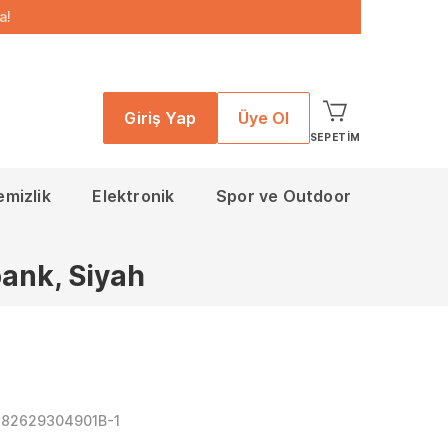
a!
Giriş Yap
Üye Ol
SEPETIM
emizlik
Elektronik
Spor ve Outdoor
ank, Siyah
182629304901B-1