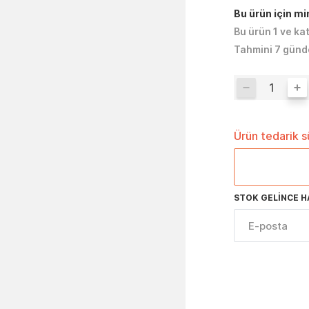
Bu ürün için m
Bu ürün 1 ve ka
Tahmini 7 günd
Ürün tedarik 
STOK GELINCE H