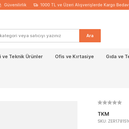
Güvenilirlik
1000 TL ve Üzeri Alışverişlerde Kargo Bedav
Ara
 ve Teknik Ürünler
Ofis ve Kırtasiye
Gıda ve T
TKM
SKU:
ZER17815