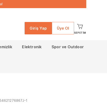
a!
Giriş Yap
Üye Ol
SEPETIM
emizlik
Elektronik
Spor ve Outdoor
164621276867J-1