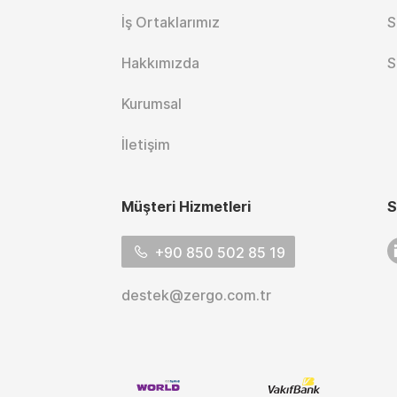
İş Ortaklarımız
S
Hakkımızda
S
Kurumsal
İletişim
Müşteri Hizmetleri
S
L
+90 850 502 85 19
destek@zergo.com.tr