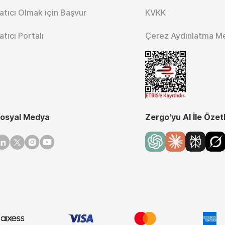
atıcı Olmak için Başvur
KVKK
atıcı Portalı
Çerez Aydınlatma M
osyal Medya
Zergo'yu AI İle Özet
inkedin
Twitter
Instagram
Youtube