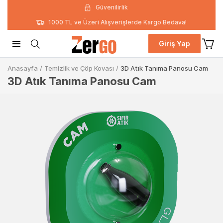
Güvenilirlik
1000 TL ve Üzeri Alışverişlerde Kargo Bedava!
Giriş Yap
Anasayfa
/
Temizlik ve Çöp Kovası
/
3D Atık Tanıma Panosu Cam
3D Atık Tanıma Panosu Cam