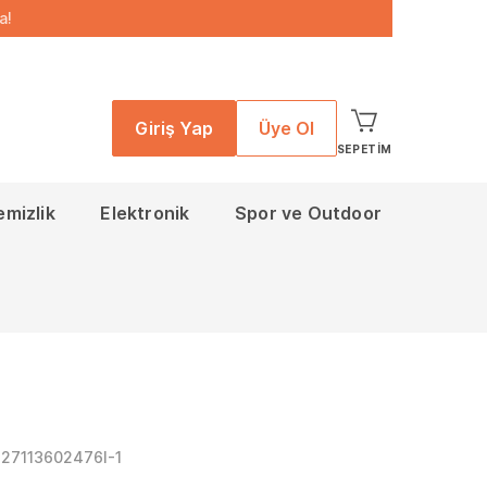
a!
Giriş Yap
Üye Ol
SEPETIM
emizlik
Elektronik
Spor ve Outdoor
27113602476I-1