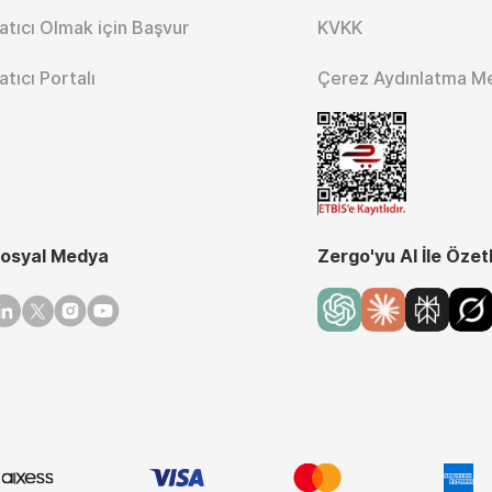
atıcı Olmak için Başvur
KVKK
atıcı Portalı
Çerez Aydınlatma M
osyal Medya
Zergo'yu AI İle Özet
inkedin
Twitter
Instagram
Youtube