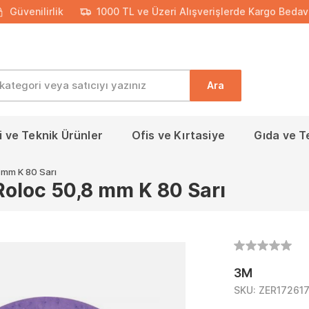
Güvenilirlik
1000 TL ve Üzeri Alışverişlerde Kargo Bedav
Ara
 ve Teknik Ürünler
Ofis ve Kırtasiye
Gıda ve T
 mm K 80 Sarı
Roloc 50,8 mm K 80 Sarı
3M
SKU:
ZER172617