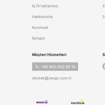
İş Ortaklarımız
S
Hakkımızda
S
Kurumsal
İletişim
Müşteri Hizmetleri
S
L
+90 850 502 85 19
destek@zergo.com.tr