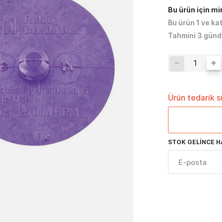
Bu ürün için m
Bu ürün 1 ve ka
Tahmini 3 günd
Ürün tedarik 
STOK GELINCE H