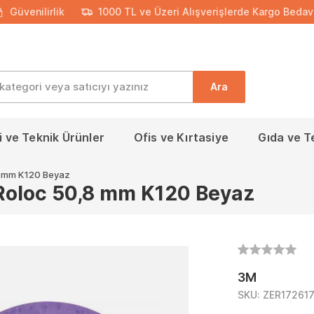
Güvenilirlik
1000 TL ve Üzeri Alışverişlerde Kargo Bedav
Ara
 ve Teknik Ürünler
Ofis ve Kırtasiye
Gıda ve T
,8 mm K120 Beyaz
 Roloc 50,8 mm K120 Beyaz
3M
SKU:
ZER172617