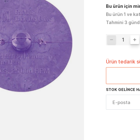
Bu ürün için m
Bu ürün 1 ve ka
Tahmini 3 günd
Ürün tedarik 
STOK GELINCE H