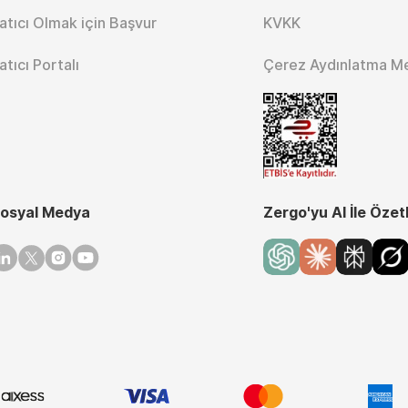
atıcı Olmak için Başvur
KVKK
atıcı Portalı
Çerez Aydınlatma M
osyal Medya
Zergo'yu AI İle Özet
inkedin
Twitter
Instagram
Youtube