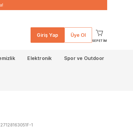
a!
Giriş Yap
Üye Ol
SEPETIM
emizlik
Elektronik
Spor ve Outdoor
27128163051F-1