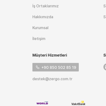
İş Ortaklarımız
S
Hakkımızda
S
Kurumsal
İletişim
Müşteri Hizmetleri
S
L
+90 850 502 85 19
destek@zergo.com.tr