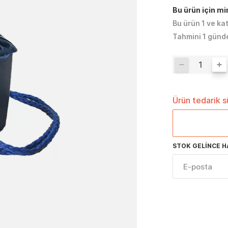
Bu ürün için m
Bu ürün 1 ve ka
Tahmini 1 günd
Ürün tedarik 
STOK GELINCE H