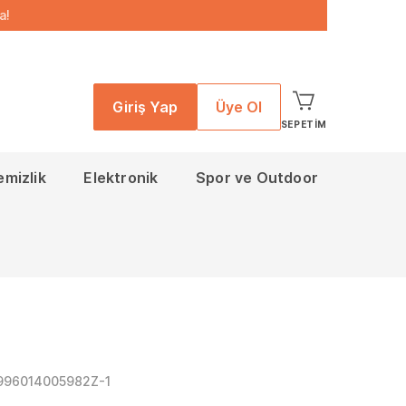
a!
Giriş Yap
Üye Ol
SEPETIM
emizlik
Elektronik
Spor ve Outdoor
996014005982Z-1