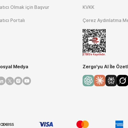
atıcı Olmak için Başvur
KVKK
atıcı Portalı
Çerez Aydınlatma M
osyal Medya
Zergo'yu AI İle Özet
inkedin
Twitter
Instagram
Youtube