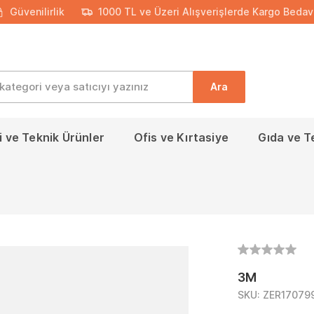
Güvenilirlik
1000 TL ve Üzeri Alışverişlerde Kargo Bedav
Ara
 ve Teknik Ürünler
Ofis ve Kırtasiye
Gıda ve T
3M
SKU:
ZER17079