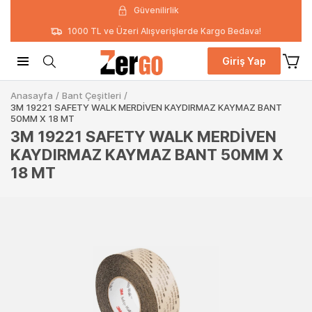
Güvenilirlik
1000 TL ve Üzeri Alışverişlerde Kargo Bedava!
Giriş Yap
Anasayfa
/
Bant Çeşitleri
/
3M 19221 SAFETY WALK MERDİVEN KAYDIRMAZ KAYMAZ BANT
50MM X 18 MT
3M 19221 SAFETY WALK MERDİVEN
KAYDIRMAZ KAYMAZ BANT 50MM X
18 MT