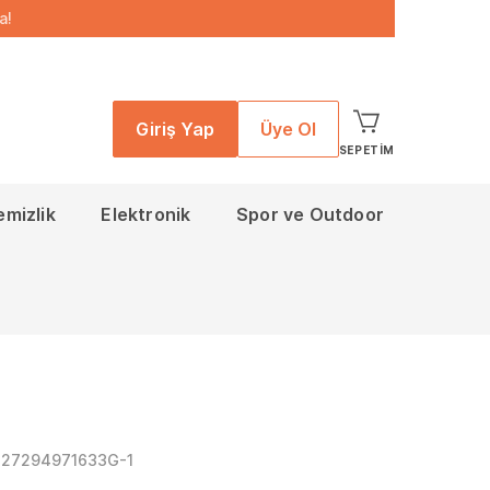
a!
Giriş Yap
Üye Ol
SEPETIM
emizlik
Elektronik
Spor ve Outdoor
727294971633G-1