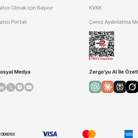
atıcı Olmak için Başvur
KVKK
atıcı Portalı
Çerez Aydınlatma M
osyal Medya
Zergo'yu AI İle Özet
inkedin
Twitter
Instagram
Youtube