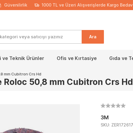
Güvenilirlik
1000 TL ve Üzeri Alışverişlerde Kargo Bedav
Ara
 ve Teknik Ürünler
Ofis ve Kırtasiye
Gıda ve T
,8 mm Cubitron Crs Hd
 Roloc 50,8 mm Cubitron Crs Hd
3M
SKU:
ZER17261