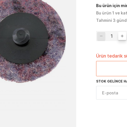
Bu ürün için m
Bu ürün 1 ve ka
Tahmini 3 günd
Ürün tedarik 
STOK GELINCE H