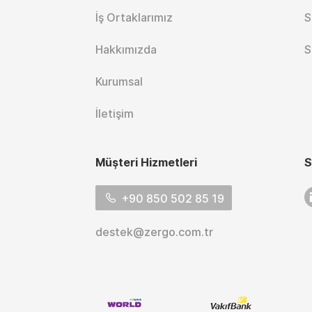
İş Ortaklarımız
S
Hakkımızda
S
Kurumsal
İletişim
Müşteri Hizmetleri
S
L
+90 850 502 85 19
destek@zergo.com.tr