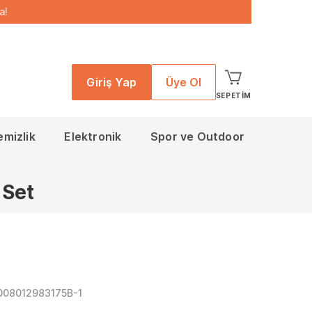
a!
Giriş Yap
Üye Ol
SEPETIM
emizlik
Elektronik
Spor ve Outdoor
 Set
008012983175B-1