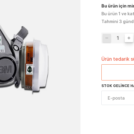
Bu ürün için m
Bu ürün 1 ve ka
Tahmini 3 günd
Ürün tedarik 
STOK GELINCE H