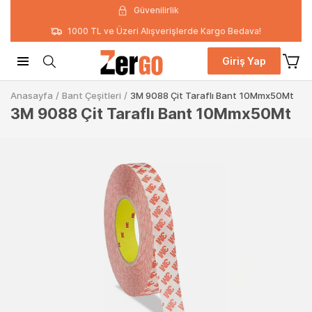
Güvenilirlik
1000 TL ve Üzeri Alışverişlerde Kargo Bedava!
Giriş Yap
Anasayfa
/
Bant Çeşitleri
/
3M 9088 Çit Taraflı Bant 10Mmx50Mt
3M 9088 Çit Taraflı Bant 10Mmx50Mt