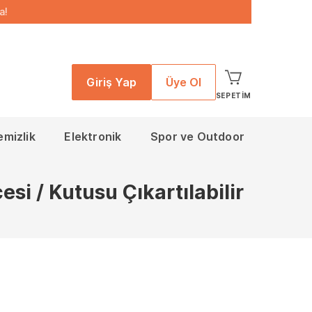
a!
Giriş Yap
Üye Ol
SEPETIM
emizlik
Elektronik
Spor ve Outdoor
i / Kutusu Çıkartılabilir