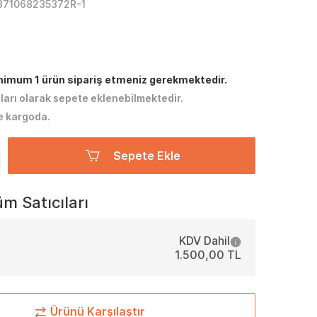
371068235372R-1
inimum 1 ürün sipariş etmeniz gerekmektedir.
tları olarak sepete eklenebilmektedir.
e kargoda.
Sepete Ekle
m Satıcıları
KDV Dahil
1.500,00 TL
Ürünü Karşılaştır