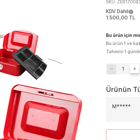
SKU:
ZER17008
KDV Dahil
1.500,00 TL
Bu ürün için m
Bu ürün 1 ve ka
Tahmini 1 günd
Ürünün Tü
M*****