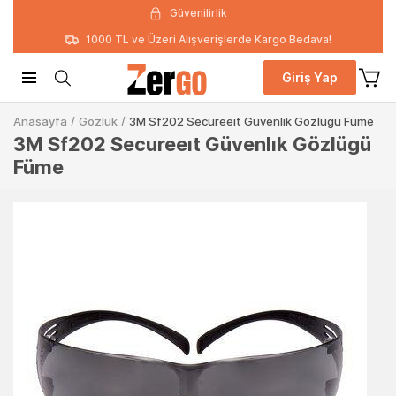
Güvenilirlik
1000 TL ve Üzeri Alışverişlerde Kargo Bedava!
Giriş Yap
Anasayfa
/
Gözlük
/
3M Sf202 Secureeıt Güvenlık Gözlügü Füme
3M Sf202 Secureeıt Güvenlık Gözlügü
Füme