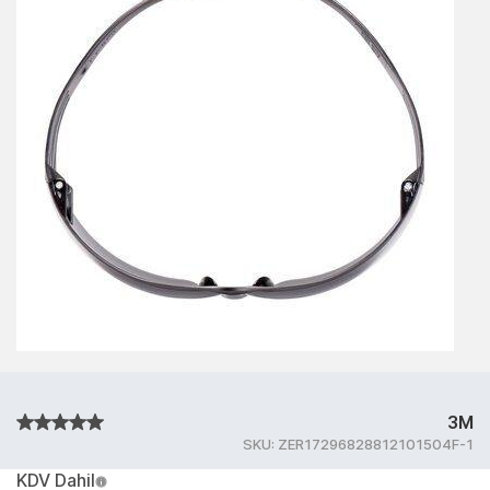
3M
SKU:
ZER17296828812101504F-1
KDV Dahil