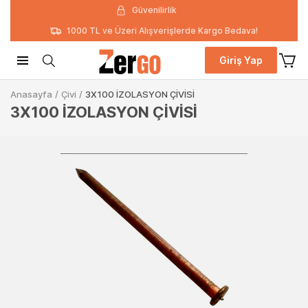
Güvenilirlik
1000 TL ve Üzeri Alışverişlerde Kargo Bedava!
Giriş Yap
Anasayfa
/
Çivi
/
3X100 İZOLASYON ÇİVİSİ
3X100 İZOLASYON ÇİVİSİ