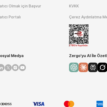
atıcı Olmak için Başvur
KVKK
atıcı Portalı
Çerez Aydınlatma M
osyal Medya
Zergo'yu AI İle Özet
inkedin
Twitter
Instagram
Youtube