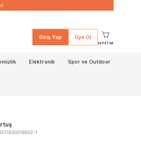
a!
Giriş Yap
Üye Ol
SEPETIM
emizlik
Elektronik
Spor ve Outdoor
rtuş
657103021992Z-1