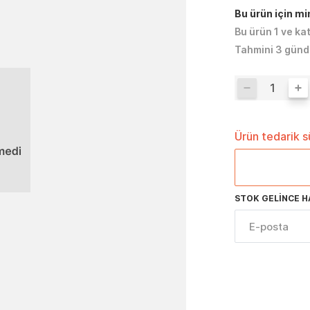
Bu ürün için m
Bu ürün 1 ve ka
Tahmini 3 günd
Ürün tedarik 
STOK GELINCE H