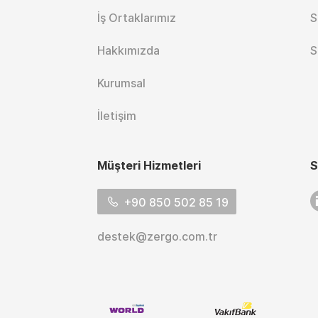
İş Ortaklarımız
S
Hakkımızda
S
Kurumsal
İletişim
Müşteri Hizmetleri
S
L
+90 850 502 85 19
destek@zergo.com.tr