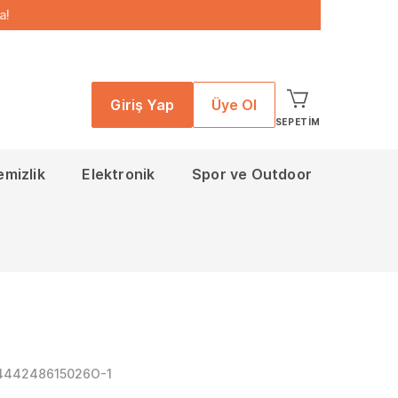
a!
Giriş Yap
Üye Ol
SEPETIM
emizlik
Elektronik
Spor ve Outdoor
444248615026O-1