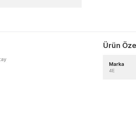
Ürün Özel
tay
Marka
4E