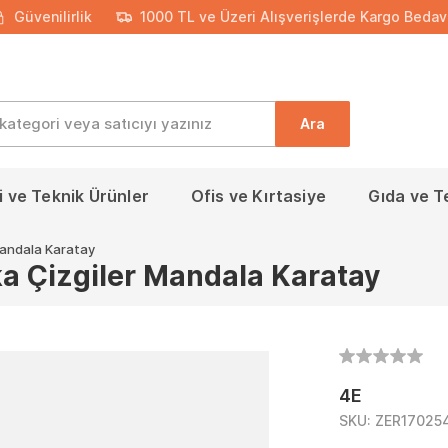
Güvenilirlik
1000 TL ve Üzeri Alışverişlerde Kargo Bedav
Ara
 ve Teknik Ürünler
Ofis ve Kırtasiye
Gıda ve T
Mandala Karatay
a Çizgiler Mandala Karatay
4E
SKU:
ZER17025