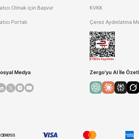
atıcı Olmak için Başvur
KVKK
atıcı Portalı
Çerez Aydınlatma M
osyal Medya
Zergo'yu AI İle Özet
inkedin
Twitter
Instagram
Youtube