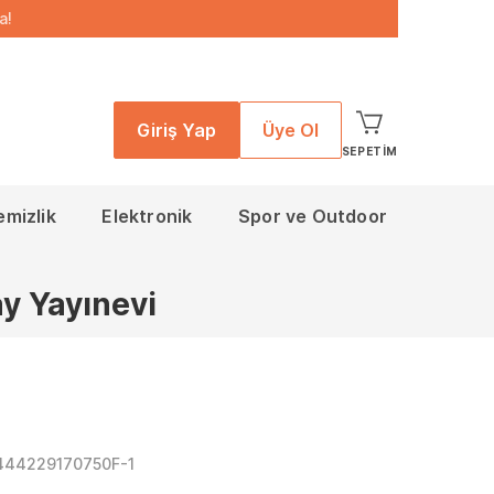
a!
Giriş Yap
Üye Ol
SEPETIM
emizlik
Elektronik
Spor ve Outdoor
ay Yayınevi
444229170750F-1