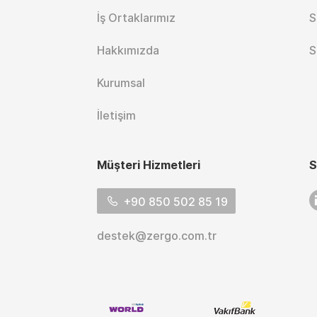
İş Ortaklarımız
S
Hakkımızda
S
Kurumsal
İletişim
Müşteri Hizmetleri
S
L
+90 850 502 85 19
destek@zergo.com.tr