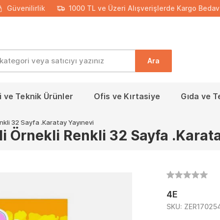
Güvenilirlik
1000 TL ve Üzeri Alışverişlerde Kargo Bedav
Ara
 ve Teknik Ürünler
Ofis ve Kırtasiye
Gıda ve T
nkli 32 Sayfa .Karatay Yayınevi
 Örnekli Renkli 32 Sayfa .Karat
4E
SKU:
ZER17025