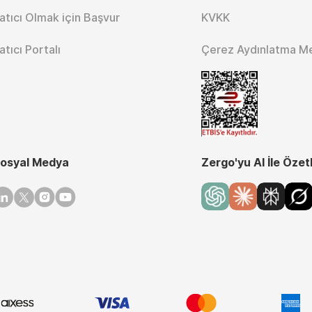
atıcı Olmak için Başvur
KVKK
atıcı Portalı
Çerez Aydınlatma M
osyal Medya
Zergo'yu AI İle Özet
inkedin
Twitter
Instagram
Youtube