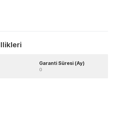
likleri
Garanti Süresi (Ay)
0