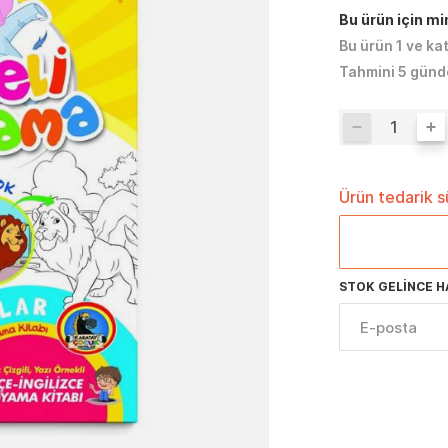
Bu ürün için m
Bu ürün 1 ve ka
Tahmini 5 günd
Ürün tedarik 
STOK GELINCE H